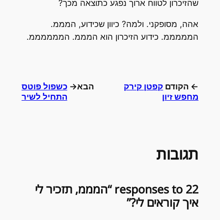
שהזיכרון לטווח ארוך נפגע כתוצאה מכך?
אהה, מסופקני. ולמה? כיוון שכידוע, המממ.
המממממ. כידוע הזיכרון הוא המממ. הממממממ.
← הקודם
קפטן קירק
הבא→
כשפול פוטס
מחפש זיון
התחיל לשיר
תגובות
22 responses to “המממ, תזכיר לי
איך קוראים לי?”