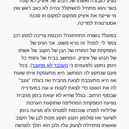
מגיע לעבודה ואשתו של הנהג של איציק לא קונה
בשר והוא מתחיל להשתולל ונהיה לא כאב ראש ואין
מי שייקח את איציק ממקום למקום וזו סכנה
אסטרטגית למדינה.
בפועל? בשורה התחתונה? הכנסת צריכה לממן רכב
צמוד לי. למה? זה נורא פשוט. אני הגיס של
המפקחת של המורה של הבן של הקצב של אשתו
של הנהג של איציק. המחשב בבית של גיסתי כל
הזמן נתקע (לפעמים כי
העכבר לא מחובר
). בכל
פעם שנתקע לה המחשב היא מתעסקת איתו שעות
ואז היא מתעכבת לצאת מהבית ואז בעלה "גונב"
לה את האוטו כדי לצאת לקנות ע-וגה במעדנייה
שבסוף הרחוב. בגלל שהיא לא יוצאת בזמן מהבית
מגיעה המפקחת המחליפה שתוקעת הערכות
שליליות למורה שנכנסת לסטרס ולא מגיעה בזמן
לשיעור ואז סולומון הקטן תוקע מכות לבן של הקצב
שאשתו מתחילה לצעוק עליו ולכן הוא הולך לפגישה