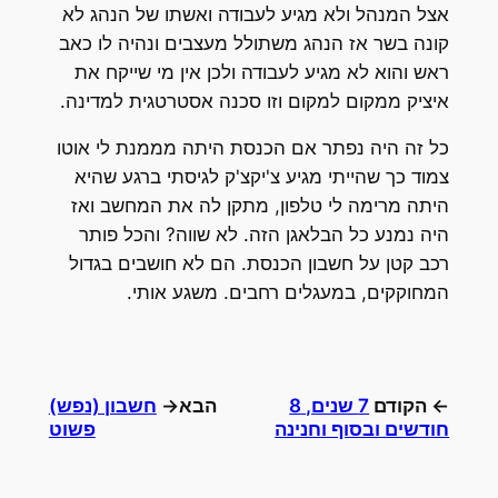
אצל המנהל ולא מגיע לעבודה ואשתו של הנהג לא
קונה בשר אז הנהג משתולל מעצבים ונהיה לו כאב
ראש והוא לא מגיע לעבודה ולכן אין מי שייקח את
איציק ממקום למקום וזו סכנה אסטרטגית למדינה.
כל זה היה נפתר אם הכנסת היתה מממנת לי אוטו
צמוד כך שהייתי מגיע צ'יקצ'ק לגיסתי ברגע שהיא
היתה מרימה לי טלפון, מתקן לה את המחשב ואז
היה נמנע כל הבלאגן הזה. לא שווה? והכל פותר
רכב קטן על חשבון הכנסת. הם לא חושבים בגדול
המחוקקים, במעגלים רחבים. משגע אותי.
← הקודם
7 שנים, 8
הבא→
חשבון (נפש)
חודשים ובסוף וחנינה
פשוט