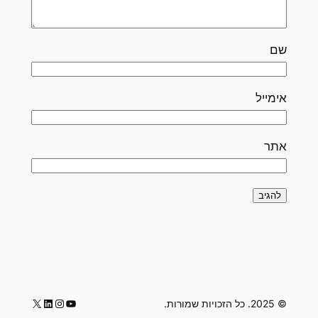
שם
אימייל
אתר
LinkedIn
Instagram
YouTube
X
© 2025. כל הזכויות שמורות.