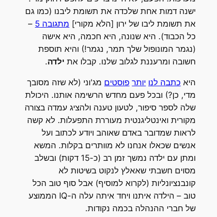
ישנה דמות אחת שלכדה את תשומת ליבנו (כמו גם
את תשומת ליבו של ירון [הלא מקורי]
מתגובה 5
–
כל הכבוד). היא שנונה, היא חכמה, היא אישה
(נגמר המונופול שלך תמר, נגמר!) והיא תוספת
חשובה ומרעננת לגלוב שלנו. קבלו את
ילדה
.
היא
כתבה לנו
יותר
פוסטים
מג'וני (לא שזה מסובך
מדי, כן?) ובכל פעם מחדש הרשימה אותנו. היכולת
שלה לספר סיפור, לטעון טענה ולהציג עמדה בצורה
מקורית ואינטליגנטית מעוררת התפעלות. לא קשה
לראות שמדובר באדם שאוהב ויודע לכתוב ועל
אנשים שכאלו אנחנו לא מוותרים בקלות. המשא
ומתן עם ילדה נמשך זמן רב (כ-15 דקות) ובשלב
מסוים חשבתי שאאלץ לנקוט בשיטות לא
קונבנציונליות (לקרוא למוסיף) אבל סוף טוב הכל
טוב – הילדה איתנו ויחד איתה עלה ה-IQ הממוצע
של חברי ההנהלה בכמה נקודות.