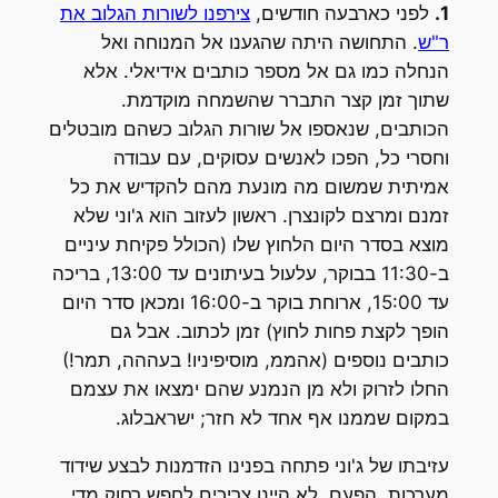
1.
לפני כארבעה חודשים,
צירפנו לשורות הגלוב את
ר"ש
. התחושה היתה שהגענו אל המנוחה ואל
הנחלה כמו גם אל מספר כותבים אידיאלי. אלא
שתוך זמן קצר התברר שהשמחה מוקדמת.
הכותבים, שנאספו אל שורות הגלוב כשהם מובטלים
וחסרי כל, הפכו לאנשים עסוקים, עם עבודה
אמיתית שמשום מה מונעת מהם להקדיש את כל
זמנם ומרצם לקונצרן. ראשון לעזוב הוא ג'וני שלא
מוצא בסדר היום הלחוץ שלו (הכולל פקיחת עיניים
ב-11:30 בבוקר, עלעול בעיתונים עד 13:00, בריכה
עד 15:00, ארוחת בוקר ב-16:00 ומכאן סדר היום
הופך לקצת פחות לחוץ) זמן לכתוב. אבל גם
כותבים נוספים (אהממ, מוסיפיניו! בעההה, תמר!)
החלו לזרוק ולא מן הנמנע שהם ימצאו את עצמם
במקום שממנו אף אחד לא חזר; ישראבלוג.
עזיבתו של ג'וני פתחה בפנינו הזדמנות לבצע שידוד
מערכות. הפעם, לא היינו צריכים לחפש רחוק מדי.