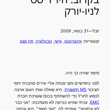
לניו-יורק
יובל
—
31 במאי, 2009
קטגוריות:
אינטרטנט
, 
אישי
, 
טכנולוגיה
, 
פה ושם
סיפור שהיה כך היה.
לפני כחודשיים וחצי פנתה אליי איריס מחברת יחסי
הציבור
MS תקשורת
. היא שאלה אותי האם ארצה
לנסוע לחו"ל כדי להשתתף בכנס שעורכת חברת
EMC
. עניתי שהיא כנראה לא מעודכנת: "אני כבר
לא עיתונאי", אמרתי לה. "טוב מאוד", היא ענתה