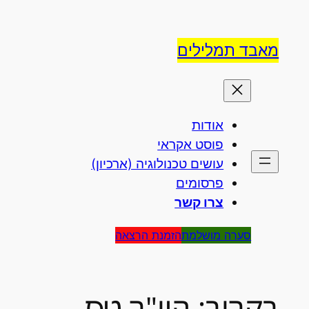
לג
וכן
מאבד תמלילים
אודות
פוסט אקראי
עושים טכנולוגיה (ארכיון)
פרסומים
צרו קשר
סערה מושלמת
הזמנת הרצאה
בקרוב: היו"ר טס