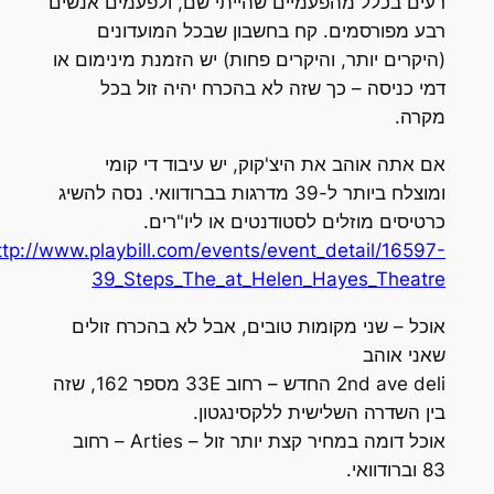
רעים בכלל מהפעמיים שהייתי שם, ולפעמים אנשים
רבע מפורסמים. קח בחשבון שבכל המועדונים
(היקרים יותר, והיקרים פחות) יש הזמנת מינימום או
דמי כניסה – כך שזה לא בהכרח יהיה זול בכל
מקרה.
אם אתה אוהב את היצ'קוק, יש עיבוד די קומי
ומוצלח ביותר ל-39 מדרגות בברודוואי. נסה להשיג
כרטיסים מוזלים לסטודנטים או ליו"רים.
http://www.playbill.com/events/event_detail/16597-
39_Steps_The_at_Helen_Hayes_Theatre
אוכל – שני מקומות טובים, אבל לא בהכרח זולים
שאני אוהב
2nd ave deli החדש – רחוב 33E מספר 162, שזה
בין השדרה השלישית ללקסינגטון.
אוכל דומה במחיר קצת יותר זול – Arties – רחוב
83 וברודוואי.