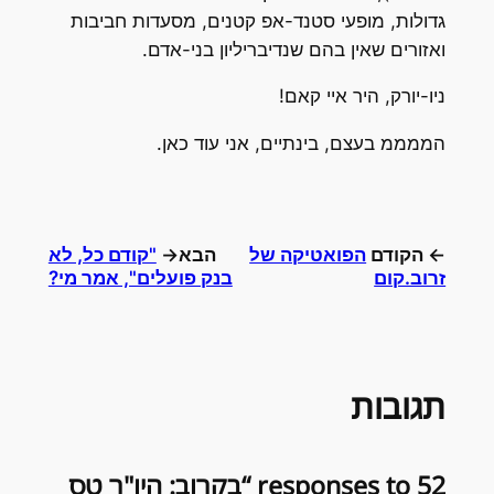
גדולות, מופעי סטנד-אפ קטנים, מסעדות חביבות
ואזורים שאין בהם שנדיבריליון בני-אדם.
ניו-יורק, היר איי קאם!
הממממ בעצם, בינתיים, אני עוד כאן.
← הקודם
הפואטיקה של
הבא→
"קודם כל, לא
זרוב.קום
בנק פועלים", אמר מי?
תגובות
52 responses to “בקרוב: היו"ר טס