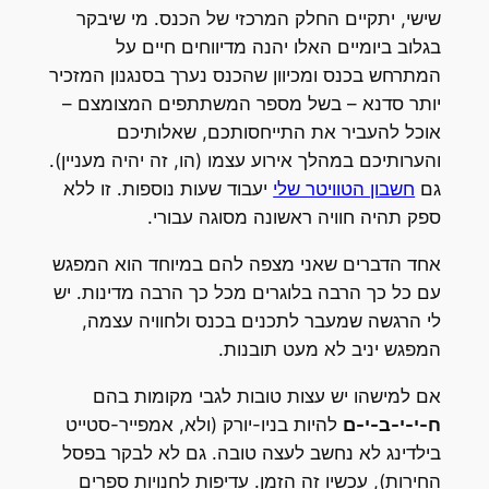
שישי, יתקיים החלק המרכזי של הכנס. מי שיבקר
בגלוב ביומיים האלו יהנה מדיווחים חיים על
המתרחש בכנס ומכיוון שהכנס נערך בסנגנון המזכיר
יותר סדנא – בשל מספר המשתתפים המצומצם –
אוכל להעביר את התייחסותכם, שאלותיכם
והערותיכם במהלך אירוע עצמו (הו, זה יהיה מעניין).
גם
חשבון הטוויטר שלי
יעבוד שעות נוספות. זו ללא
ספק תהיה חוויה ראשונה מסוגה עבורי.
אחד הדברים שאני מצפה להם במיוחד הוא המפגש
עם כל כך הרבה בלוגרים מכל כך הרבה מדינות. יש
לי הרגשה שמעבר לתכנים בכנס ולחוויה עצמה,
המפגש יניב לא מעט תובנות.
אם למישהו יש עצות טובות לגבי מקומות בהם
ח-י-י-ב-י-ם
להיות בניו-יורק (ולא, אמפייר-סטייט
בילדינג לא נחשב לעצה טובה. גם לא לבקר בפסל
החירות), עכשיו זה הזמן. עדיפות לחנויות ספרים