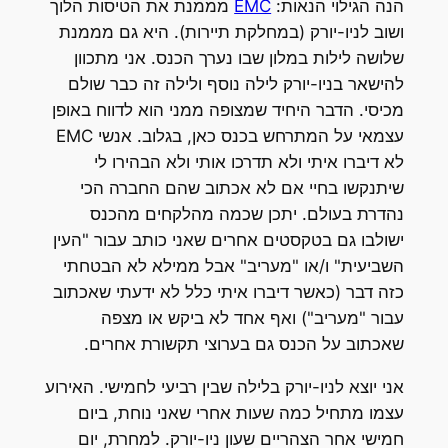
הנה הגילוי הנאות:
EMC
מממנת את הטיסות הלוך
ושוב לניו-יורק (במחלקת תיירות). היא גם מממנת
שלושה לילות במלון שבו נערך הכנס. אני מתכוון
להישאר בניו-יורק לילה נוסף ולילה זה כבר שולם
מכיסי. הדבר היחיד שמצופה ממני הוא לדווח באופן
עצמאי על המתרחש בכנס כאן, בגלוב. אנשי EMC
לא דיברו איתי ולא תדרכו אותי ולא הבהירו לי
שיתנקשו בחיי אם לא אכתוב שהם החברה הכי
נהדרת בעולם. יתכן שכמה מהלקחים מהכנס
ישולבו גם בטקסטים אחרים שאני כותב עבור "העין
השביעית" ו/או "מעריב" אבל ממילא לא הבטחתי
כזה דבר (כאשר דיברו איתי כלל לא ידעתי שאכתוב
עבור "מעריב") ואף אחד לא ביקש או מצפה
שאכתוב על הכנס גם בערוצי תקשורת אחרים.
אני יוצא לניו-יורק בלילה שבין רביעי לחמישי. האירוע
עצמו מתחיל כמה שעות אחרי שאני נוחת, ביום
חמישי אחר הצהריים שעון ניו-יורק. למחרת, יום