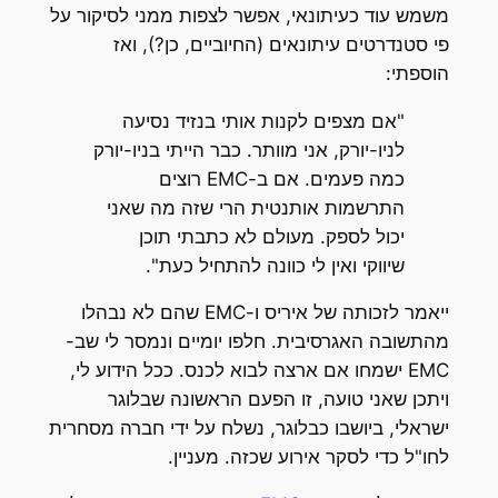
משמש עוד כעיתונאי, אפשר לצפות ממני לסיקור על
פי סטנדרטים עיתונאים (החיוביים, כן?), ואז
הוספתי:
"אם מצפים לקנות אותי בנזיד נסיעה
לניו-יורק, אני מוותר. כבר הייתי בניו-יורק
כמה פעמים. אם ב-EMC רוצים
התרשמות אותנטית הרי שזה מה שאני
יכול לספק. מעולם לא כתבתי תוכן
שיווקי ואין לי כוונה להתחיל כעת".
ייאמר לזכותה של איריס ו-EMC שהם לא נבהלו
מהתשובה האגרסיבית. חלפו יומיים ונמסר לי שב-
EMC ישמחו אם ארצה לבוא לכנס. ככל הידוע לי,
ויתכן שאני טועה, זו הפעם הראשונה שבלוגר
ישראלי, ביושבו כבלוגר, נשלח על ידי חברה מסחרית
לחו"ל כדי לסקר אירוע שכזה. מעניין.