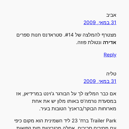
אביב
31 במאי, 2009
מצטרף להמלצה של #14. סטראדנס חנות ספרים
אדירה
ונטולת פוזה.
Reply
טליה
31 במאי, 2009
אם כבר המליצו לך על הבורגר ג'וינט במרידיאן, אז
במסעדת נורמה'ס באותו מלון יש את אחת
מארוחות הבוקר/בראנץ' הטובות בעיר.
Trailer Park ברח' 23 ליד השמינית הוא מקום כיפי
עם מחירים סבירים, אחלה מרגריטות תות קפואות