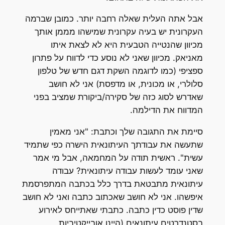
אבל אתה העלית שאלה רחבה יותר. כמובן שברמה
העקרונית יש בעיה עקרונית שמישהו מממן אותך
מכיוון שהנטייה הטבעית היא לא לצאת איתו
מאניאק. מכיוון שאני לא נוסע כדי לדווח על פתרון
ספציפי (כמו לדוגמה השקת דגם חדש של טלפון
סלולרי, או מכונית, או מדפסת) אני לא חושב
שאדרש לסוג כזה של סקירה/ביקורת שמציב בפני
המדווח את הדילמה.
סיימת את התגובה שלך וכתבת: "אני מאמין
שתעשה את עבודתך העיתונאית הישרה כפי שתמיד
עשית". ראשית תודה על המחמאה, אבל מי אמר
שאני עומד לעשות עבודה עיתונאית? עבודה
עיתונאית מתבטאת בדרך כלל בכתבה המתפרסמת
איפשהו. אני לא חושב שאכתוב כתבה ואני לא חושב
שדין פוסט כדין כתבה. כתבתי שאתייחס לאירוע
בסטנדרטים עיתונאים (היינו אובייקטיביות,