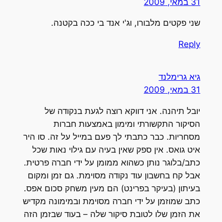
31 במאי, 2009
שני פקטים מלבורו, וג'י אנד בי ככה בקטנה.
Reply
גיא גרימלנד
31 במאי, 2009
יובל תיהנה. אני דווקא רוצה לגעת בנקודה של
הסיקור התקשורתי ומימון באמצעות חברות
מסחריות. כבר כתבתי לך פעם במייל על זה. סו היר
איט גואס. אין ספק שאין בעיה עם גילוי נאות שכל
כתב/בלוגר נותן כשהוא ממומן על ידי חברה פרטית.
אבל קח בחשבון עוד נקודה מסוימת. גם זמן ומקום
בעיתון (בעיקר בפרינט) הם מעין משחק סכום אפס.
כתב שמוזמן על ידי חברה מסוימת ובמימונה מקדיש
את הזמן שלו לטובת סיקור שלה – בעוד שבזמן הזה