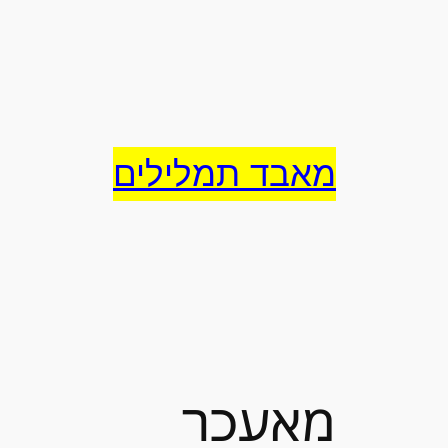
לדלג
לתוכן
מאבד תמלילים
מאעכר