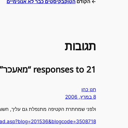
← הקודם
הטוקבקיסטים כבר לא אנונימיים
תגובות
21 responses to “מאעכר”
חנן כהן
8 במרץ, 2006
ולפני שמחתרת הקטיפה מתנפלת גם עליך, חשוב להזכיר שה
ogread.asp?blog=201536&blogcode=3508718