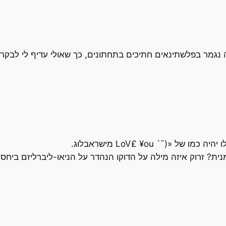
גמר בפלשתינאים חתיכים בתחתונים, כך שאולי עדיף לי לבקר ב
«(¯` LoV£ ¥ou מישראבלוג.
? זרוק איזה מילה על הדוקו הנהדר על הניאו-ליברליזם ביחס לנשים