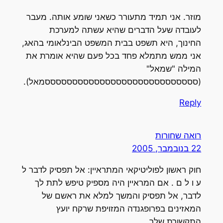
מוזר. אני תמיד מתעורר כשאני שומע אותה. מעבר
לעובדה שעל הדברים שהיא עשתה למערכת
החינוך, היא תשפט בבית המשפט הבינלאומי בהאג,
אני ממש מתמלא פחד בכל פעם שהיא אומרת את
המילה "שמאל"
(ססססססססססססססססססססססססססססמאל).
Reply
רואה שחורות
22 בנובמבר, 2005
חוק ראשון לפוליטיקאי המתראיין: אל תפסיק לדבר ל
ע ו ל ם . אם המראיין היה מספיק טיפש לתת לך
לדבר, אל תפסיק והמשך למלא את ראשם של
המאזינים בפרופגנדה המזויפת שרקח יועץ
התקשורת שלך.